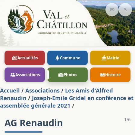
Contact
Rec
Actualités
Commune
Mairie
Associations
Photos
Histoire
Accueil
/
Associations
/
Les Amis d'Alfred
Renaudin
/
Joseph-Emile Gridel en conférence et
assemblée générale 2021
/
AG Renaudin
1/6