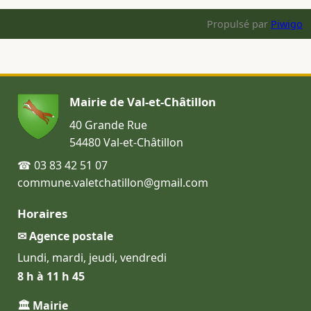
Propulsé par
Piwigo
Mairie de Val-et-Châtillon
40 Grande Rue
54480 Val-et-Châtillon
☎ 03 83 42 51 07
commune.valetchatillon@gmail.com
Horaires
✉ Agence postale
Lundi, mardi, jeudi, vendredi
8 h à 11 h 45
🏛 Mairie