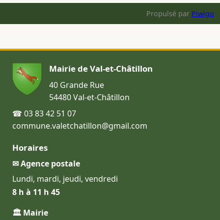
Propulsé par
Piwigo
Mairie de Val-et-Châtillon
40 Grande Rue
54480 Val-et-Châtillon
☎ 03 83 42 51 07
commune.valetchatillon@gmail.com
Horaires
✉ Agence postale
Lundi, mardi, jeudi, vendredi
8 h à 11 h 45
🏛 Mairie