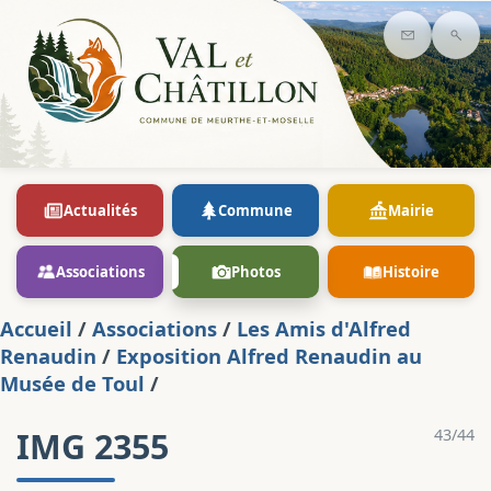
Contact
Rec
Actualités
Commune
Mairie
Associations
Photos
Histoire
Accueil
/
Associations
/
Les Amis d'Alfred
Renaudin
/
Exposition Alfred Renaudin au
Musée de Toul
/
IMG 2355
43/44