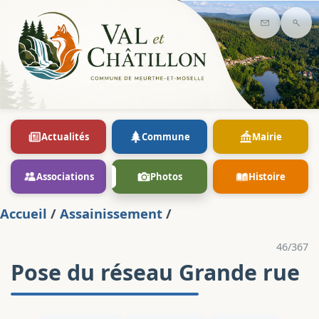
Contact
Rec
Actualités
Commune
Mairie
Associations
Photos
Histoire
Accueil
/
Assainissement
/
46/367
Pose du réseau Grande rue