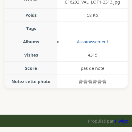
E16292_VAL_LOT1-2313.jpg
Poids
58 Ko
Tags
Albums
Assainissement
Visites
4315
Score
pas de note
Notez cette photo
Propulsé par
Piwigo