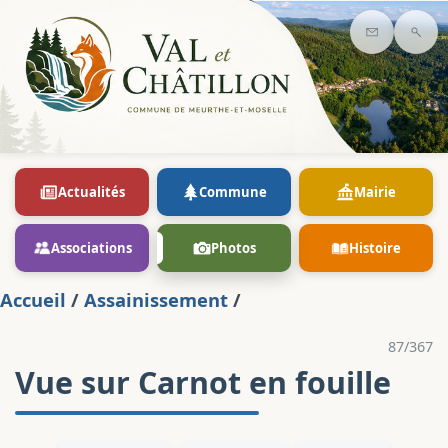
Contact
Rec
Actualités
Commune
Mairie
Associations
Photos
Histoire
Accueil
/
Assainissement
/
87/367
Vue sur Carnot en fouille