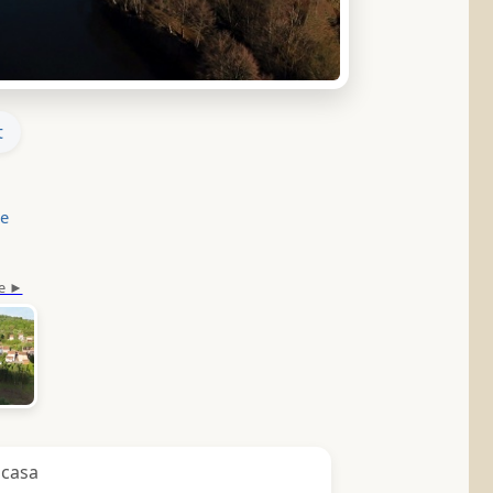
t
le
icasa