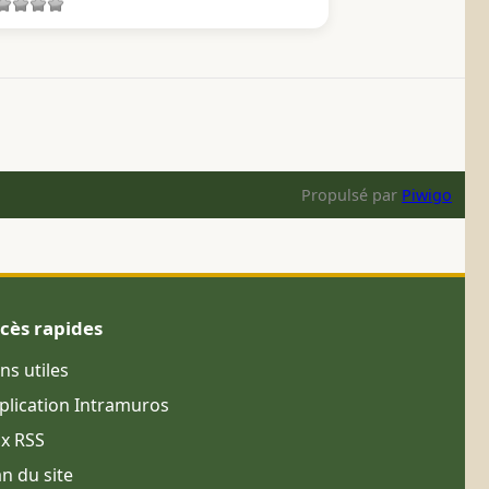
Propulsé par
Piwigo
cès rapides
ens utiles
plication Intramuros
ux RSS
an du site