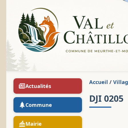
Accueil
/
Villa
Actualités
DJI 0205
Commune
Mairie