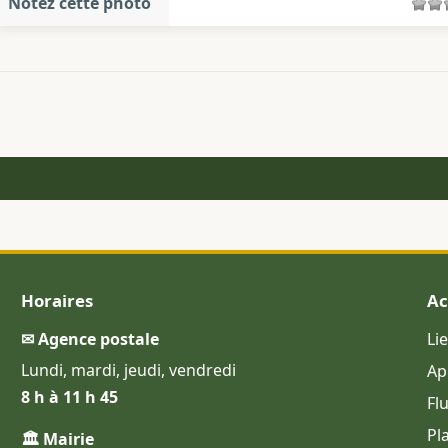
Notez cette photo
Horaires
Ac
✉ Agence postale
Li
Lundi, mardi, jeudi, vendredi
Ap
8 h à 11 h 45
Fl
Pl
🏛 Mairie