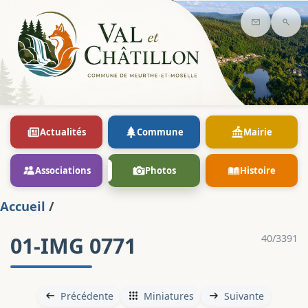
Contact
Rec
Actualités
Commune
Mairie
Associations
Photos
Histoire
Accueil
/
01-IMG 0771
40/3391
Précédente
Miniatures
Suivante