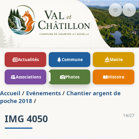
Contact
Rec
Actualités
Commune
Mairie
Associations
Photos
Histoire
Accueil
/
Evénements
/
Chantier argent de
poche 2018
/
IMG 4050
14/27