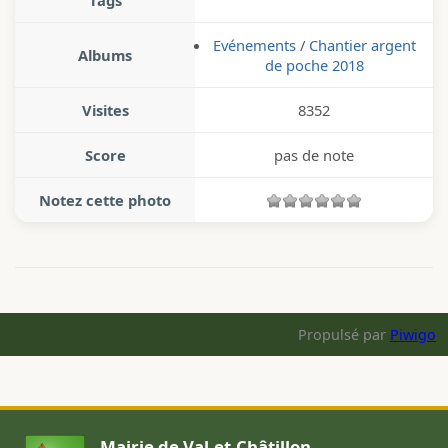
Tags
Evénements
/
Chantier argent
Albums
de poche 2018
Visites
8352
Score
pas de note
Notez cette photo
Propulsé par
Piwigo
Mairie de Val-et-Châtillon