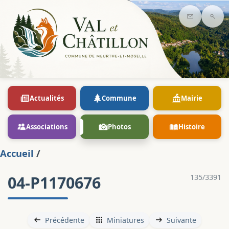
Contact
Rec
Actualités
Commune
Mairie
Associations
Photos
Histoire
Accueil
/
04-P1170676
135/3391
Précédente
Miniatures
Suivante