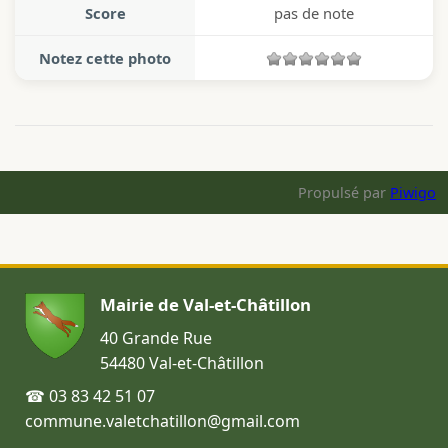
Score
pas de note
Notez cette photo
Propulsé par
Piwigo
Mairie de Val-et-Châtillon
40 Grande Rue
54480 Val-et-Châtillon
☎ 03 83 42 51 07
commune.valetchatillon@gmail.com