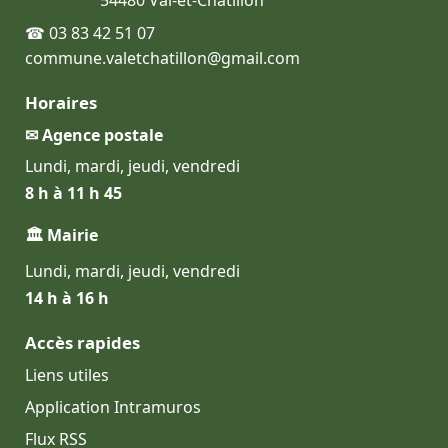
54480 Val-et-Châtillon
☎ 03 83 42 51 07
commune.valetchatillon@gmail.com
Horaires
✉ Agence postale
Lundi, mardi, jeudi, vendredi
8 h à 11 h 45
🏛 Mairie
Lundi, mardi, jeudi, vendredi
14 h à 16 h
Accès rapides
Liens utiles
Application Intramuros
Flux RSS