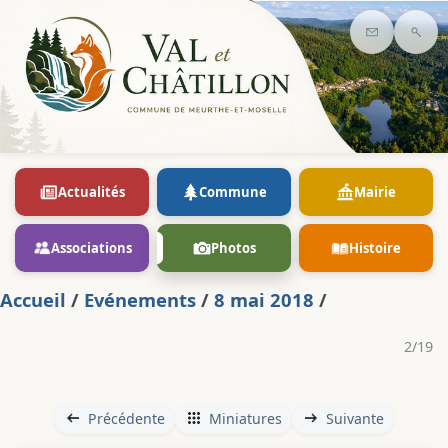
Contact
Rec
Actualités
Commune
Mairie
Associations
Photos
Histoire
Accueil
/
Evénements
/
8 mai 2018
/
2/19
Précédente
Miniatures
Suivante