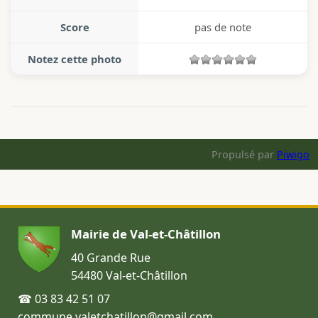
Score
pas de note
Notez cette photo
Propulsé par
Piwigo
Mairie de Val-et-Châtillon
40 Grande Rue
54480 Val-et-Châtillon
☎ 03 83 42 51 07
commune.valetchatillon@gmail.com