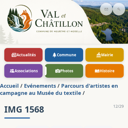
Contact
Rec
Actualités
Commune
Mairie
Associations
Photos
Histoire
Accueil
/
Evénements
/
Parcours d'artistes en
campagne au Musée du textile
/
IMG 1568
12/29