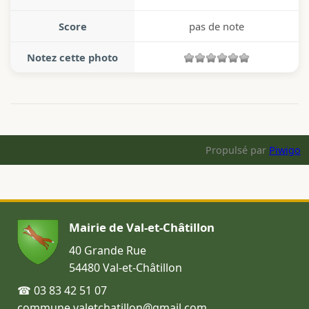
Score
pas de note
Notez cette photo
Propulsé par
Piwigo
Mairie de Val-et-Châtillon
40 Grande Rue
54480 Val-et-Châtillon
☎ 03 83 42 51 07
commune.valetchatillon@gmail.com