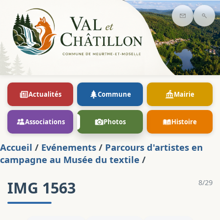
Contact
Rec
Actualités
Commune
Mairie
Associations
Photos
Histoire
Accueil
/
Evénements
/
Parcours d'artistes en
campagne au Musée du textile
/
IMG 1563
8/29