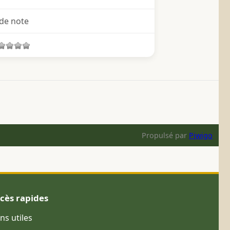
de note
Propulsé par
Piwigo
cès rapides
ens utiles