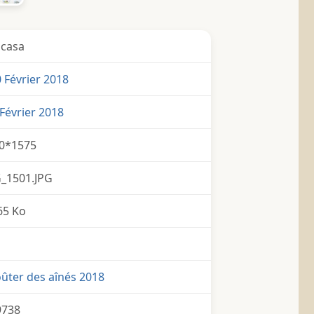
icasa
 Février 2018
Février 2018
0*1575
_1501.JPG
65 Ko
ûter des aînés 2018
9738