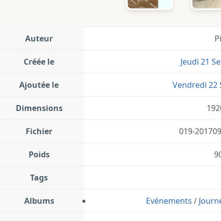
Auteur
P
Créée le
Jeudi 21 S
Ajoutée le
Vendredi 22
Dimensions
192
Fichier
019-201709
Poids
9
Tags
Albums
Evénements
/
Journ