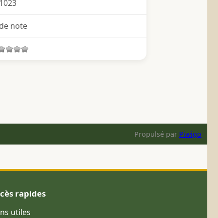
1023
de note
Propulsé par
Piwigo
cès rapides
ens utiles