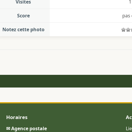
Visites
1
Score
pas 
Notez cette photo
Horaires
Ac
✉ Agence postale
Li