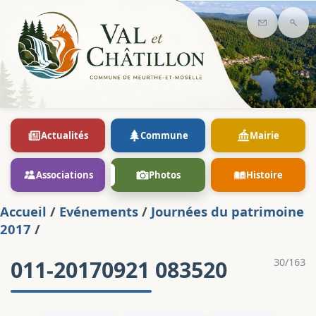
Contact
Rec
Actualités
Commune
Mairie
Associations
Photos
Histoire
Accueil
/
Evénements
/
Journées du patrimoine
2017
/
011-20170921 083520
30/163