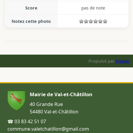
Score
pas de note
Notez cette photo
Propulsé par
Piwigo
Mairie de Val-et-Châtillon
40 Grande Rue
54480 Val-et-Châtillon
☎ 03 83 42 51 07
commune.valetchatillon@gmail.com