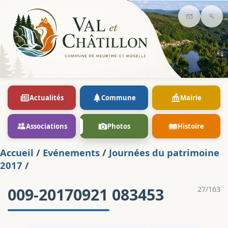
Contact
Rec
Actualités
Commune
Mairie
Associations
Photos
Histoire
Accueil
/
Evénements
/
Journées du patrimoine
2017
/
009-20170921 083453
27/163