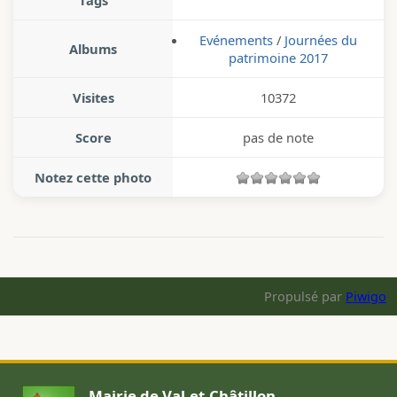
Tags
Evénements
/
Journées du
Albums
patrimoine 2017
Visites
10372
Score
pas de note
Notez cette photo
Propulsé par
Piwigo
Mairie de Val-et-Châtillon