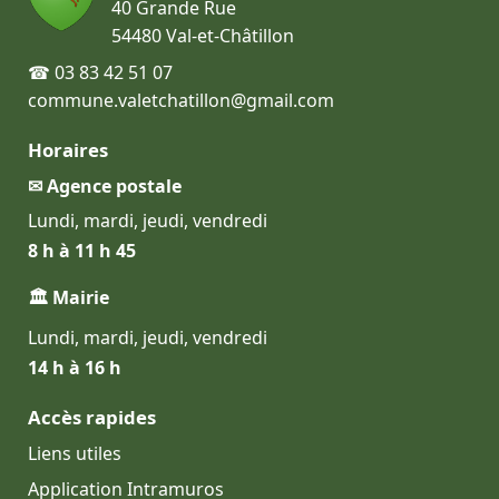
40 Grande Rue
54480 Val-et-Châtillon
☎ 03 83 42 51 07
commune.valetchatillon@gmail.com
Horaires
✉ Agence postale
Lundi, mardi, jeudi, vendredi
8 h à 11 h 45
🏛 Mairie
Lundi, mardi, jeudi, vendredi
14 h à 16 h
Accès rapides
Liens utiles
Application Intramuros