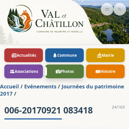
Contact
Rec
Actualités
Commune
Mairie
Associations
Photos
Histoire
Accueil
/
Evénements
/
Journées du patrimoine
2017
/
006-20170921 083418
24/163