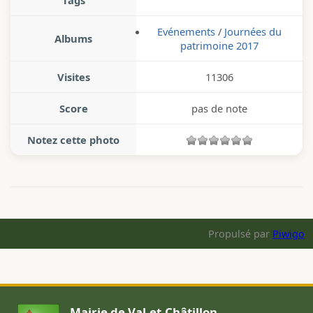
Tags
Evénements
/
Journées du
Albums
patrimoine 2017
Visites
11306
Score
pas de note
Notez cette photo
Propulsé par
Piwigo
Mairie de Val-et-Châtillon