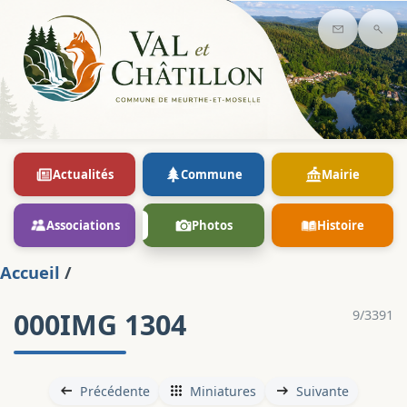
Contact
Rec
Actualités
Commune
Mairie
Associations
Photos
Histoire
Accueil
/
000IMG 1304
9/3391
Précédente
Miniatures
Suivante