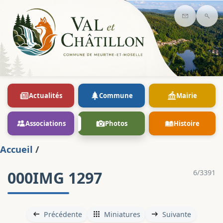
Contact
Rec
Actualités
Commune
Mairie
Associations
Photos
Histoire
Accueil
/
000IMG 1297
6/3391
Précédente
Miniatures
Suivante