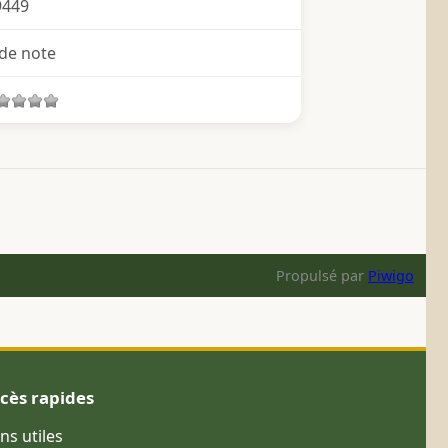
9449
de note
Propulsé par
Piwigo
cès rapides
ens utiles