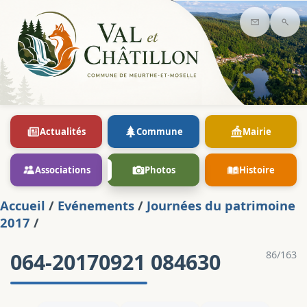
Contact
Rec
Actualités
Commune
Mairie
Associations
Photos
Histoire
Accueil
/
Evénements
/
Journées du patrimoine
2017
/
064-20170921 084630
86/163