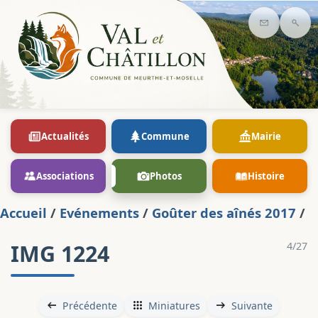
Contact
Rec
Actualités
Commune
Mairie
Associations
Photos
Histoire
Accueil
/
Evénements
/
Goûter des aînés 2017
/
IMG 1224
4/27
Précédente
Miniatures
Suivante