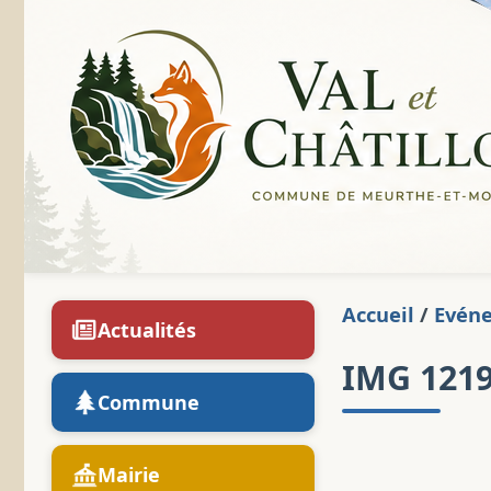
Accueil
/
Evén
Actualités
IMG 121
Commune
Mairie