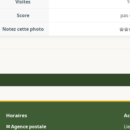
Visites
1
Score
pas 
Notez cette photo
Horaires
Ac
✉ Agence postale
Li