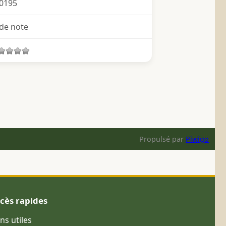
0195
de note
Propulsé par
Piwigo
cès rapides
ens utiles