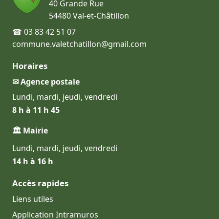
40 Grande Rue
54480 Val-et-Châtillon
☎ 03 83 42 51 07
commune.valetchatillon@gmail.com
Horaires
✉ Agence postale
Lundi, mardi, jeudi, vendredi
8 h à 11 h 45
🏛 Mairie
Lundi, mardi, jeudi, vendredi
14 h à 16 h
Accès rapides
Liens utiles
Application Intramuros