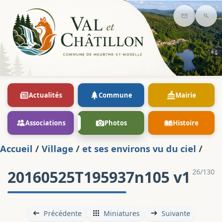
Contact
Rec
Actualités
Commune
Mairie
Associations
Photos
Histoire
Accueil
/
Village
/
et ses environs vu du ciel
/
20160525T195937n105 v1
26/130
Précédente
Miniatures
Suivante