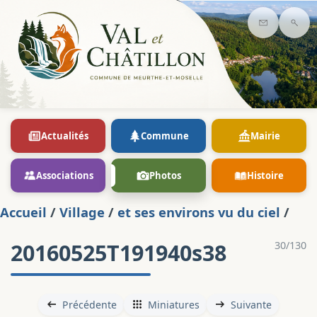
Contact
Rec
Actualités
Commune
Mairie
Associations
Photos
Histoire
Accueil
/
Village
/
et ses environs vu du ciel
/
20160525T191940s38
30/130
Précédente
Miniatures
Suivante