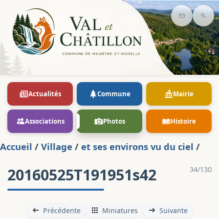
Contact
Rec
Actualités
Commune
Mairie
Associations
Photos
Histoire
Accueil
/
Village
/
et ses environs vu du ciel
/
20160525T191951s42
34/130
Précédente
Miniatures
Suivante