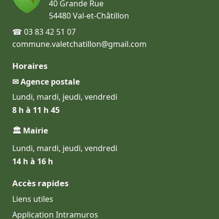
40 Grande Rue
54480 Val-et-Châtillon
☎ 03 83 42 51 07
commune.valetchatillon@gmail.com
Horaires
✉ Agence postale
Lundi, mardi, jeudi, vendredi
8 h à 11 h 45
🏛 Mairie
Lundi, mardi, jeudi, vendredi
14 h à 16 h
Accès rapides
Liens utiles
Application Intramuros