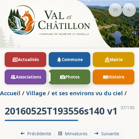
Contact
Rec
Actualités
Commune
Mairie
Associations
Photos
Histoire
Accueil
/
Village
/
et ses environs vu du ciel
/
20160525T193556s140 v1
37/130
Précédente
Miniatures
Suivante