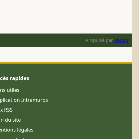
Propulsé par
Piwigo
cès rapides
ens utiles
plication Intramuros
ux RSS
an du site
ntions légales