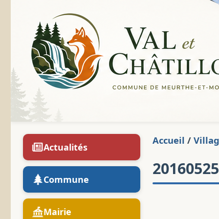
Accueil
/
Villa
Actualités
2016052
Commune
Mairie