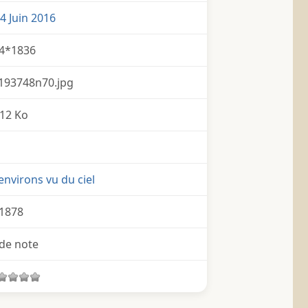
4 Juin 2016
4*1836
193748n70.jpg
12 Ko
environs vu du ciel
1878
de note