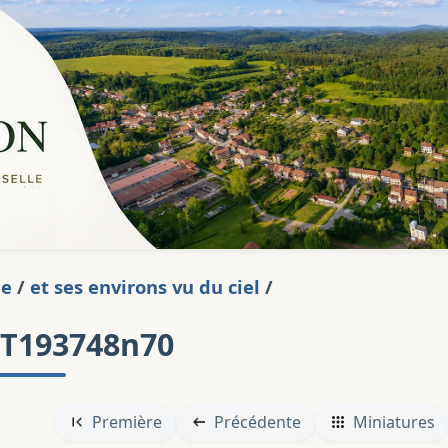
ge
/
et ses environs vu du ciel
/
5T193748n70
Première
Précédente
Miniatures