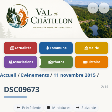
Contact
Rec
Actualités
Commune
Mairie
Associations
Photos
Histoire
Accueil
/
Evénements
/
11 novembre 2015
/
DSC09673
2/14
Précédente
Miniatures
Suivante