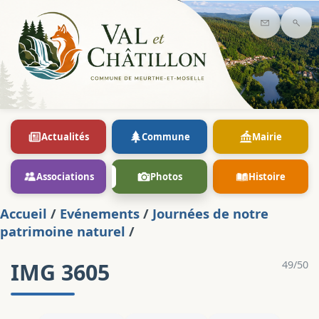
Contact
Rec
Actualités
Commune
Mairie
Associations
Photos
Histoire
Accueil
/
Evénements
/
Journées de notre
patrimoine naturel
/
IMG 3605
49/50