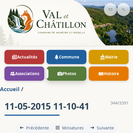
Contact
Rec
Actualités
Commune
Mairie
Associations
Photos
Histoire
Accueil
/
11-05-2015 11-10-41
344/3391
Précédente
Miniatures
Suivante