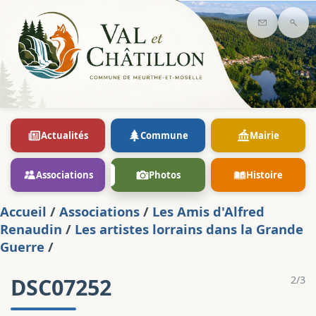
Contact
Rec
Actualités
Commune
Mairie
Associations
Photos
Histoire
Accueil
/
Associations
/
Les Amis d'Alfred
Renaudin
/
Les artistes lorrains dans la Grande
Guerre
/
DSC07252
2/3