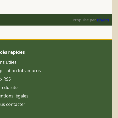
Propulsé par
Piwigo
cès rapides
ens utiles
plication Intramuros
ux RSS
an du site
ntions légales
us contacter