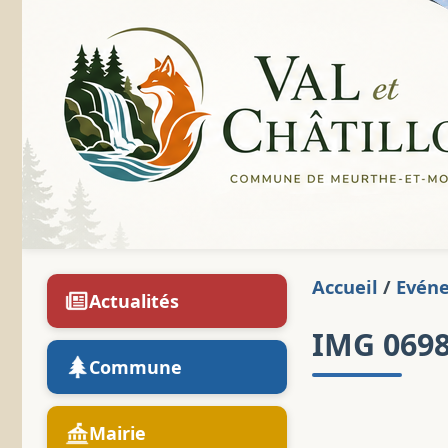
Accueil
/
Evén
Actualités
IMG 069
Commune
Mairie