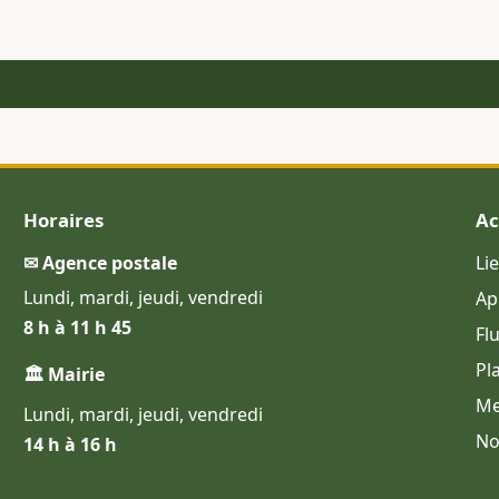
Horaires
Ac
✉ Agence postale
Li
Lundi, mardi, jeudi, vendredi
Ap
8 h à 11 h 45
Fl
Pl
🏛 Mairie
Me
Lundi, mardi, jeudi, vendredi
No
14 h à 16 h