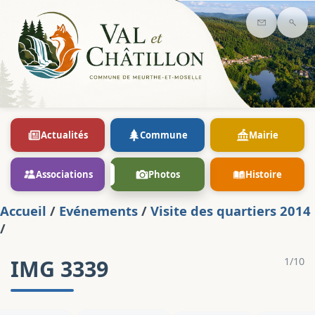
Contact
Rec
Actualités
Commune
Mairie
Associations
Photos
Histoire
Accueil
/
Evénements
/
Visite des quartiers 2014
/
IMG 3339
1/10