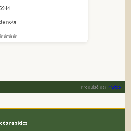
5944
de note
Propulsé par
Piwigo
cès rapides