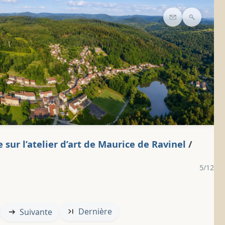
Contact
Recherc
 sur l’atelier d’art de Maurice de Ravinel
/
5/12
Dernière
Suivante