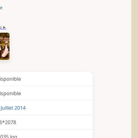
le
isponible
isponible
Juillet 2014
6*2078
035.jpg