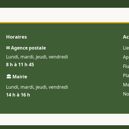
Horaires
Ac
✉ Agence postale
Li
Lundi, mardi, jeudi, vendredi
Ap
8 h à 11 h 45
Fl
Pl
🏛 Mairie
Me
Lundi, mardi, jeudi, vendredi
No
14 h à 16 h