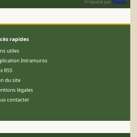
Propulsé par
Piwigo
cès rapides
ens utiles
plication Intramuros
ux RSS
an du site
ntions légales
us contacter