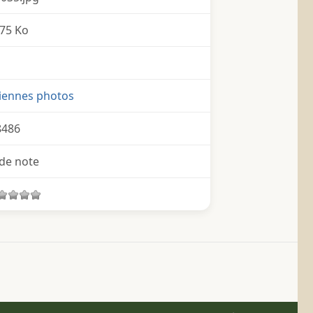
75 Ko
iennes photos
8486
de note