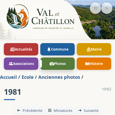
Contact
Rec
Actualités
Commune
Mairie
Associations
Photos
Histoire
Accueil
/
Ecole
/
Anciennes photos
/
1981
10/62
Précédente
Miniatures
Suivante