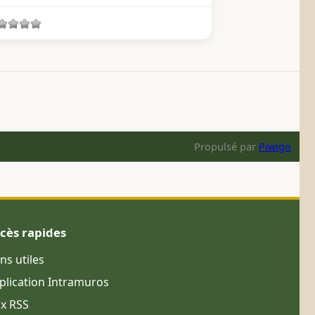
Propulsé par
Piwigo
cès rapides
ens utiles
plication Intramuros
ux RSS