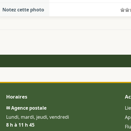
Notez cette photo
Horaires
Ac
✉ Agence postale
Li
Lundi, mardi, jeudi, vendredi
Ap
8 h à 11 h 45
Fl