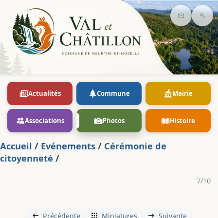
Contact
Rec
Actualités
Commune
Mairie
Associations
Photos
Histoire
Accueil
/
Evénements
/
Cérémonie de
citoyenneté
/
7/10
Précédente
Miniatures
Suivante