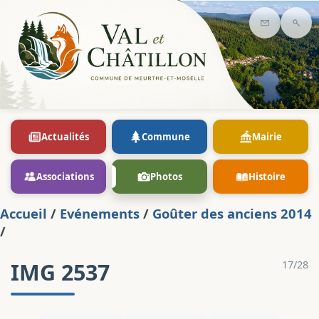
Contact
Rec
Actualités
Commune
Mairie
Associations
Photos
Histoire
Accueil
/
Evénements
/
Goûter des anciens 2014
/
IMG 2537
17/28