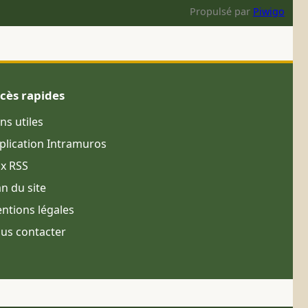
Propulsé par
Piwigo
cès rapides
ens utiles
plication Intramuros
ux RSS
an du site
ntions légales
us contacter