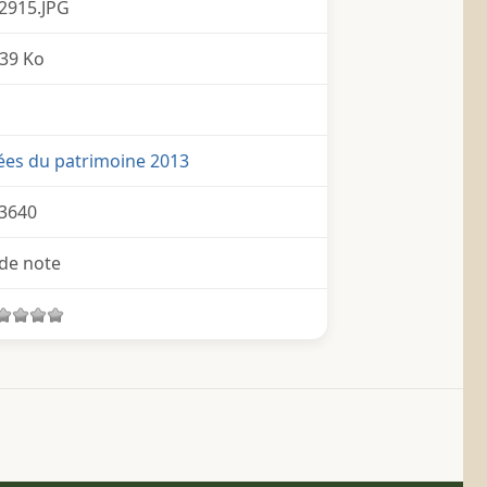
2915.JPG
39 Ko
ées du patrimoine 2013
3640
de note