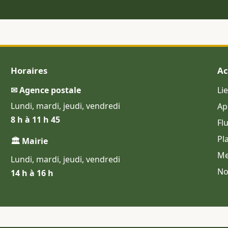
Horaires
Ac
✉ Agence postale
Li
Lundi, mardi, jeudi, vendredi
Ap
8 h à 11 h 45
Fl
Pl
🏛 Mairie
Me
Lundi, mardi, jeudi, vendredi
No
14 h à 16 h