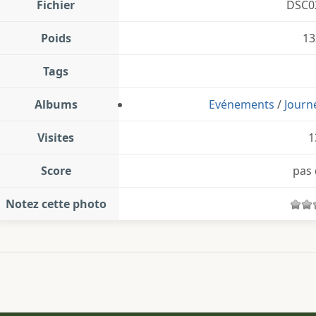
Fichier
DSC0
Poids
13
Tags
Albums
Evénements
/
Journ
Visites
1
Score
pas 
Notez cette photo