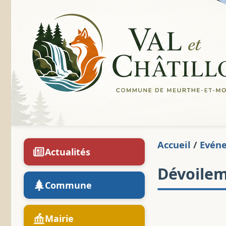
Accueil
/
Evén
Actualités
Dévoilem
Commune
Mairie