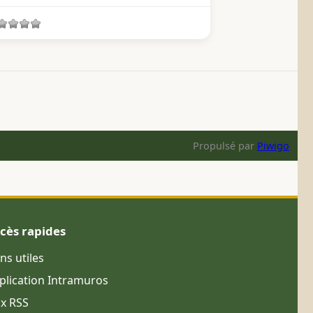
Propulsé par
Piwigo
cès rapides
ens utiles
plication Intramuros
ux RSS