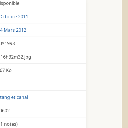
isponible
Octobre 2011
4 Mars 2012
0*1993
_16h32m32.jpg
67 Ko
tang et canal
0602
(1 notes)