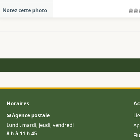
Notez cette photo
Horaires
Ac
✉ Agence postale
Li
Lundi, mardi, jeudi, vendredi
Ap
8 h à 11 h 45
Fl