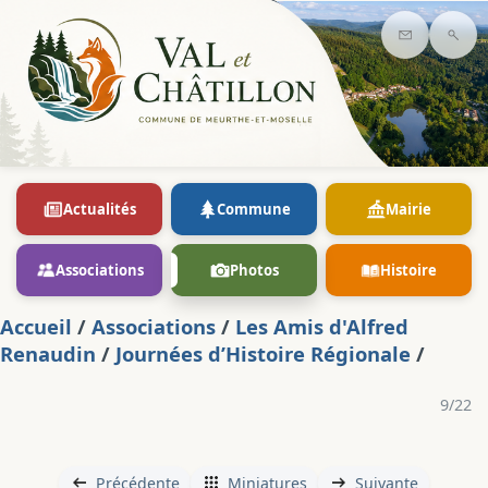
Contact
Rec
Actualités
Commune
Mairie
Associations
Photos
Histoire
Accueil
/
Associations
/
Les Amis d'Alfred
Renaudin
/
Journées d’Histoire Régionale
/
9/22
Précédente
Miniatures
Suivante