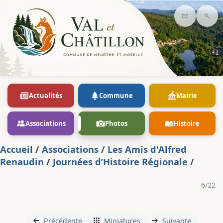
Contact
Rec
Actualités
Commune
Mairie
Associations
Photos
Histoire
Accueil
/
Associations
/
Les Amis d'Alfred
Renaudin
/
Journées d’Histoire Régionale
/
6/22
Précédente
Miniatures
Suivante