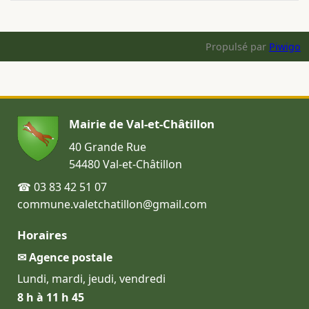
Propulsé par
Piwigo
Mairie de Val-et-Châtillon
40 Grande Rue
54480 Val-et-Châtillon
☎ 03 83 42 51 07
commune.valetchatillon@gmail.com
Horaires
✉ Agence postale
Lundi, mardi, jeudi, vendredi
8 h à 11 h 45