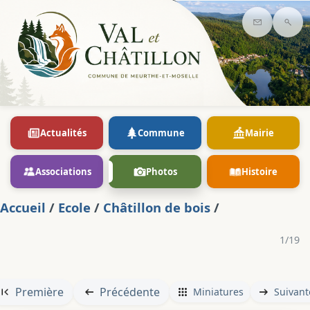
Contact
Rec
Actualités
Commune
Mairie
Associations
Photos
Histoire
Accueil
/
Ecole
/
Châtillon de bois
/
1/19
Première
Précédente
Miniatures
Suivant