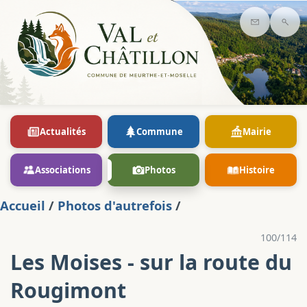
Contact
Rec
Actualités
Commune
Mairie
Associations
Photos
Histoire
Accueil
/
Photos d'autrefois
/
100/114
Les Moises - sur la route du
Rougimont