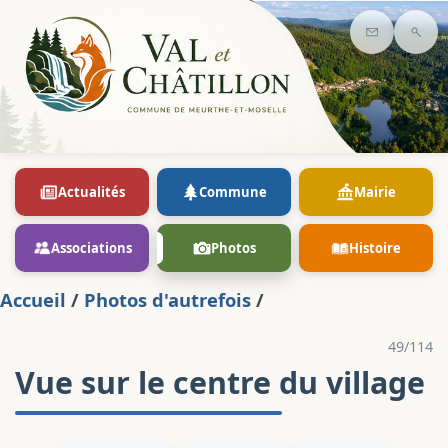
Contact
Rec
Actualités
Commune
Mairie
Associations
Photos
Histoire
Accueil
/
Photos d'autrefois
/
49/114
Vue sur le centre du village