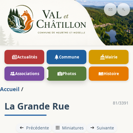
Contact
Rec
Actualités
Commune
Mairie
Associations
Photos
Histoire
Accueil
/
La Grande Rue
81/3391
Précédente
Miniatures
Suivante