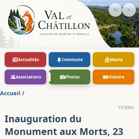
Contact
Rec
Actualités
Commune
Mairie
Associations
Photos
Histoire
Accueil
/
77/3391
Inauguration du
Monument aux Morts, 23