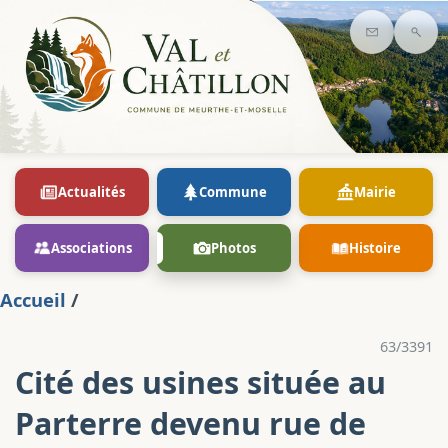
Contact
Rec
Actualités
Commune
Mairie
Associations
Photos
Histoire
Accueil
/
63/3391
Cité des usines située au
Parterre devenu rue de